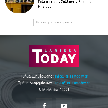
Πολιτιστικών Συλλόγων Βορείου
Ηπείρου
Φόρτωση περισσοτέρων
Τμήμα Ενημέρωσης :
info@larissatoday.gr
Τμήμα Διαφημίσεων :
sales@larissatoday.gr
Α.Μ eMedia: 14271