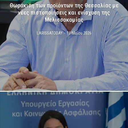
Θωράκιση των προϊόντων της Θεσσαλίας με
νέες πιστοποιήσεις και ενίσχυση της
Μελισσοκομίας
LARISSATODAY
-
11 Μαΐου 2026