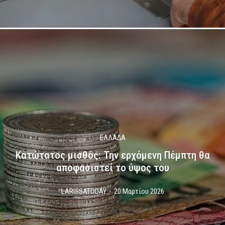
ΕΛΛΑΔΑ
Κατώτατος μισθός: Την ερχόμενη Πέμπτη θα
αποφασιστεί το ύψος του
LARISSATODAY
-
20 Μαρτίου 2026